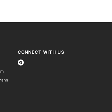
CONNECT WITH US
om
ohann