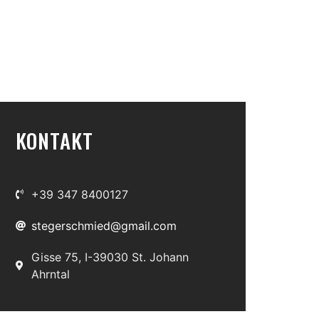
KONTAKT
+39 347 8400127
stegerschmied@gmail.com
Gisse 75, I-39030 St. Johann
Ahrntal