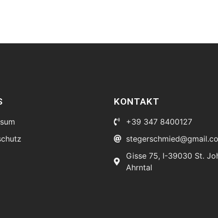
S
KONTAKT
ssum
+39 347 8400127
schutz
stegerschmied@gmail.c
Gisse 75, I-39030 St. J
Ahrntal